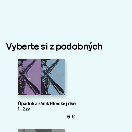
Vyberte si z podobných
Úpadok a zánik Rímskej ríše
1.-2.zv.
6 €