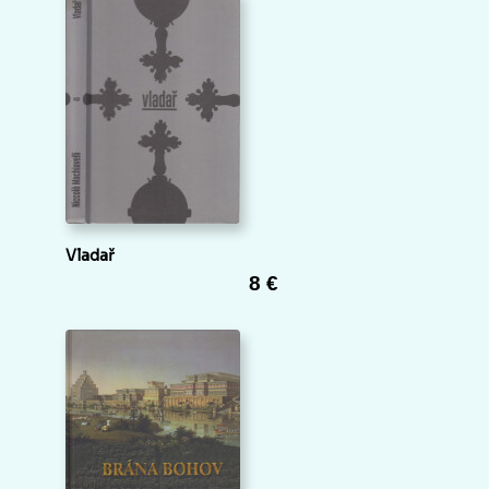
Vladař
8 €