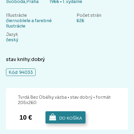
Svoboda,Praha
1966 • 1. vydanie
Illustrácie
Počet strán
čiernobiele a farebné
626
ilustrácie
Jazyk
český
stav knihy:dobrý
Kód: 94033
Tvrdá Bez Obálky
väzba
• stav dobrý
• formát
205x260
10 €
DO KOŠÍKA