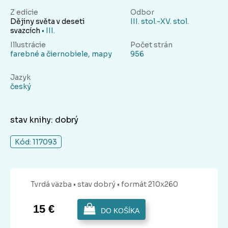
Z edície
Odbor
Dějiny světa v deseti
III. stol.-XV. stol.
svazcích
• III.
Illustrácie
Počet strán
farebné a čiernobiele, mapy
956
Jazyk
český
stav knihy: dobrý
Kód: 117093
Tvrdá
väzba
• stav dobrý
• formát 210x260
15 €
DO KOŠÍKA