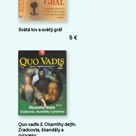
Svätá krv a svätý grál
5 €
Quo vadis 2. Okamihy dejín.
Zradcovia, škandály a
procesy