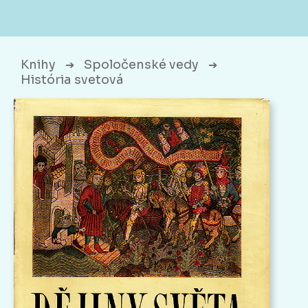
Knihy
Spoločenské vedy
➔
➔
História svetová