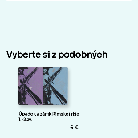
Vyberte si z podobných
Úpadok a zánik Rímskej ríše
1.-2.zv.
6 €