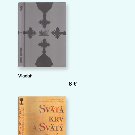
Vladař
8 €