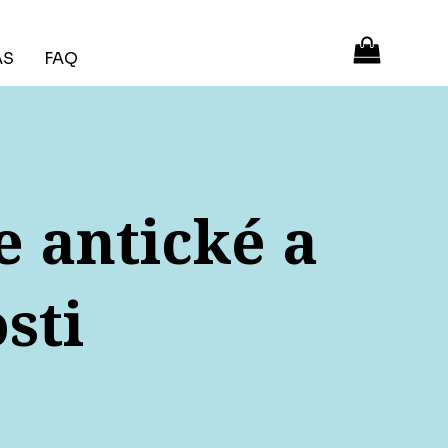
ÁS
FAQ
ie antické a
sti