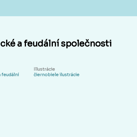
tické a feudální společnosti
Illustrácie
a feudální
čiernobiele ilustrácie