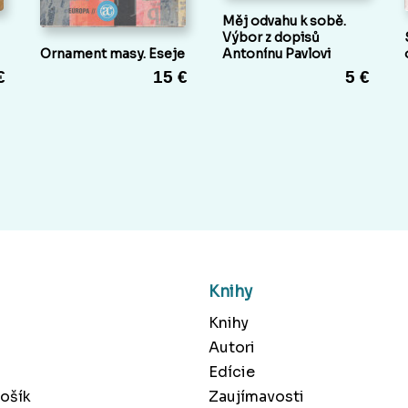
Měj odvahu k sobě.
Výbor z dopisů
Ornament masy. Eseje
Antonínu Pavlovi
€
15 €
5 €
Knihy
Knihy
Autori
Edície
ošík
Zaujímavosti