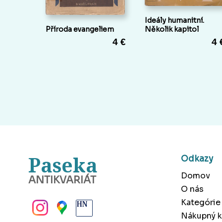
Ideály humanitní.
Příroda evangeliem
Několik kapitol
4 €
4 
Paseka
Odkazy
Domov
ANTIKVARIÁT
O nás
BANSKÁ BYSTRICA
Kategórie
Nákupný k