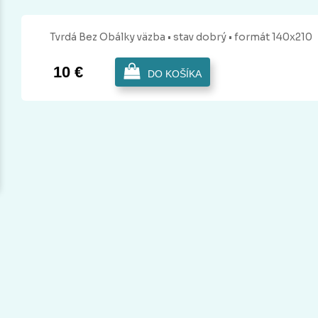
Tvrdá Bez Obálky
väzba
• stav dobrý
• formát 140x210
10 €
DO KOŠÍKA