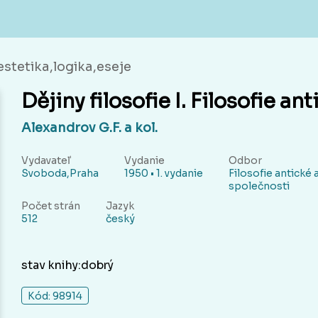
,estetika,logika,eseje
Dějiny filosofie I. Filosofie an
Alexandrov G.F. a kol.
Vydavateľ
Vydanie
Odbor
Svoboda,Praha
1950 • 1. vydanie
Filosofie antické 
společnosti
Počet strán
Jazyk
512
český
stav knihy:dobrý
Kód: 98914