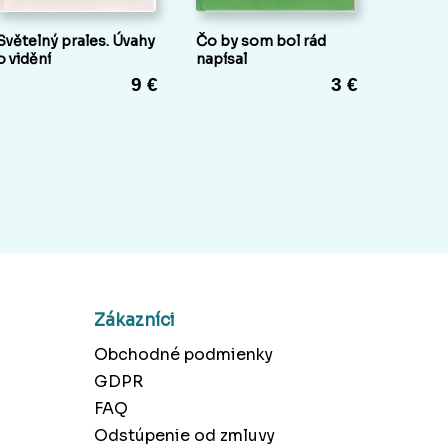
Světelný prales. Úvahy
Čo by som bol rád
o vidění
napísal
9 €
3 €
Zákazníci
Obchodné podmienky
GDPR
FAQ
Odstúpenie od zmluvy