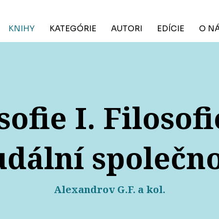
KNIHY
KATEGÓRIE
AUTORI
EDÍCIE
O N
sofie I. Filosof
udální společno
Alexandrov G.F. a kol.