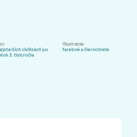
or
Illustrácie
ajstarších civilizácií po
farebné a čiernobiele
atok 3. tisícročia