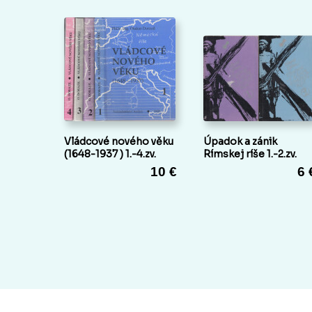
Vládcové nového věku
Úpadok a zánik
(1648-1937 ) 1.-4.zv.
Rímskej ríše 1.-2.zv.
10 €
6 