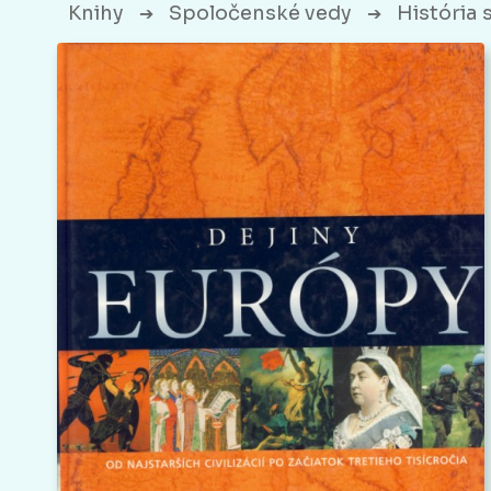
Knihy
Spoločenské vedy
História 
➔
➔