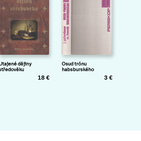
Utajené dějiny
Osud trónu
středověku
habsburského
18 €
3 €