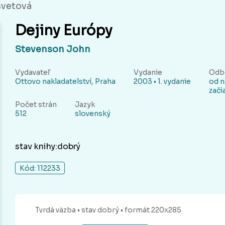
svetová
Dejiny Európy
Stevenson John
Vydavateľ
Vydanie
Odb
Ottovo nakladatelství, Praha
2003 • 1. vydanie
od n
zači
Počet strán
Jazyk
512
slovenský
stav knihy:dobrý
Kód: 112233
Tvrdá
väzba
• stav dobrý
• formát 220x285