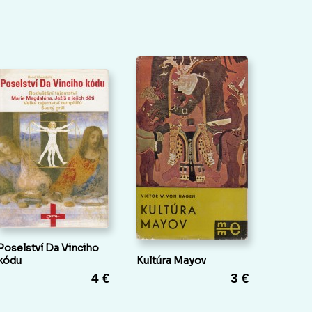
Poselství Da Vinciho
kódu
Kultúra Mayov
4 €
3 €