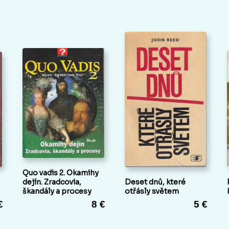
Quo vadis 2. Okamihy
dejín. Zradcovia,
Deset dnů, které
škandály a procesy
otřásly světem
€
8 €
5 €