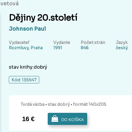
svetová
Dějiny 20.století
Johnson Paul
Vydavateľ
Vydanie
Počet strán
Jazyk
Rozmluvy, Praha
1991
846
český
stav knihy:dobrý
Kód: 135547
Tvrdá
väzba
• stav dobrý
• formát 140x205
16 €
DO KOŠÍKA