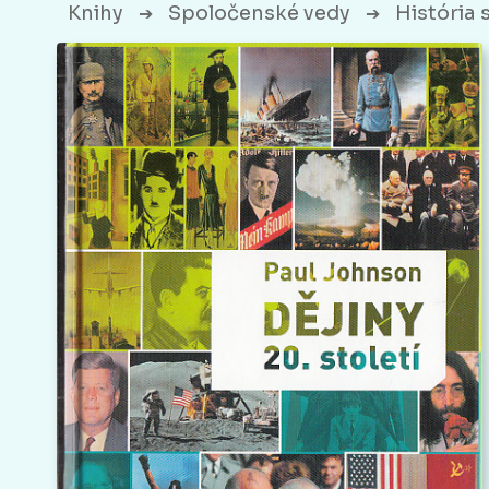
Knihy
Spoločenské vedy
História 
➔
➔