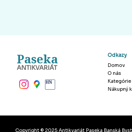
Paseka
Odkazy
Domov
ANTIKVARIÁT
O nás
BANSKÁ BYSTRICA
Kategórie
Nákupný k
Copyright © 2025 Antikvariát Paseka Banská Byst