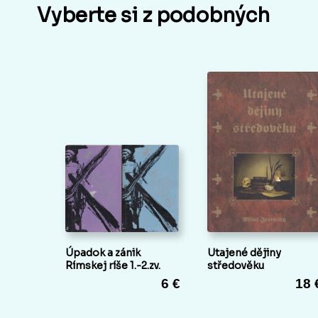
Vyberte si z podobných
Úpadok a zánik
Utajené dějiny
Rímskej ríše 1.-2.zv.
středověku
6 €
18 