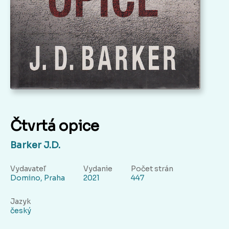
Čtvrtá opice
Barker J.D.
Vydavateľ
Vydanie
Počet strán
Domino, Praha
2021
447
Jazyk
český