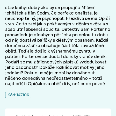
stav knihy: dobrý ako by se propojilo Mlčení
jehňátek a film Sedm. Je perfekcionalista, je
neuchopitelný, je psychopat. Přezdívá se mu Opičí
vrah. Je to zabiják s pokřiveným viděním světa a s
absolutní absencí soucitu. Detektiv Sam Porter ho
pronásleduje dlouhých pět let a po celou tu dobu
od něj dostává balíčky s děsivým obsahem. Každá
doručená zásilka obsahuje část těla zavražděné
oběti. Teď ale došlo k významnému zvratu v
pátrání: Porterovi se dostal do ruky vrahův deník.
Podaří se mu z šílencových zápisků vydedukovat
jeho osobnost? Dokáže rozklíčovat motivy jeho
jednání? Pokud uspěje, mohl by dosáhnout
něčeho donedávna nepředstavitelného – totiž
najít příští Opičákovu oběť dřív, než bude pozdě.
Kód: 147106