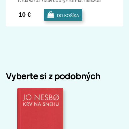
Tvrdá
väzba
• stav dobrý
• formát 135x205
10 €
DO KOŠÍKA
Vyberte si z podobných