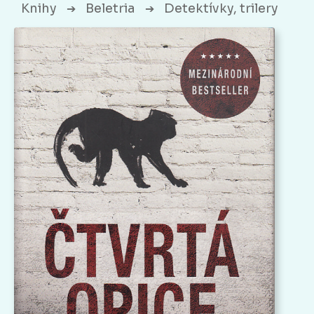
Knihy
Beletria
Detektívky, trilery
➔
➔