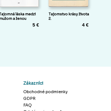
Tajomná láska medzi
Tajomstvo krásy života
mužom a ženou
2.
5 €
4 €
Zákazníci
Obchodné podmienky
GDPR
FAQ