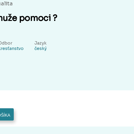
ualita
muže pomoci ?
Odbor
Jazyk
kresťanstvo
český
OŠÍKA