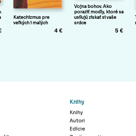
Vojna bohov. Ako
.
poraziť modly, ktoré sa
a
Katechizmus pre
usilujú získať si vaše
veľkých i malých
srdce
€
4 €
5 €
Knihy
Knihy
Autori
Edície