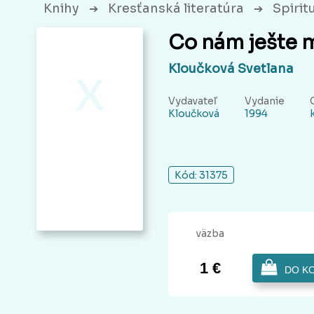
Knihy
Kresťanská literatúra
Spirit
➔
➔
Co nám ješte 
x
Kloučková Svetlana
Vydavateľ
Vydanie
Kloučková
1994
Kód: 31375
väzba
1 €
DO K