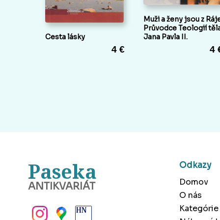
Muži a ženy jsou z Ráje
Průvodce Teologií těl
Cesta lásky
Jana Pavla II.
4 €
4 
Paseka
Odkazy
Domov
ANTIKVARIÁT
O nás
BANSKÁ BYSTRICA
Kategórie