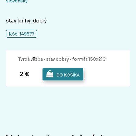
slovenský
stav knihy: dobrý
Kód: 149577
Tvrdá
väzba
• stav dobrý
• formát 150x210
2 €
DO KOŠÍKA