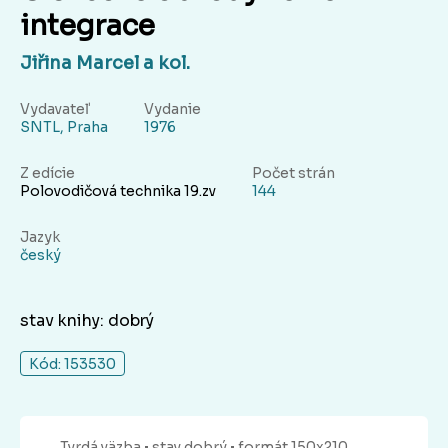
integrace
Jiřina Marcel a kol.
Vydavateľ
Vydanie
SNTL, Praha
1976
Z edície
Počet strán
Polovodičová technika 19.zv
144
Jazyk
český
stav knihy: dobrý
Kód: 153530
Tvrdá
väzba
• stav dobrý
• formát 150x210