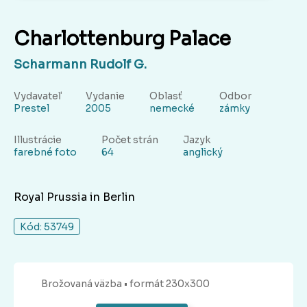
Charlottenburg Palace
Scharmann Rudolf G.
Vydavateľ
Vydanie
Oblasť
Odbor
Prestel
2005
nemecké
zámky
Illustrácie
Počet strán
Jazyk
farebné foto
64
anglický
Royal Prussia in Berlin
Kód: 53749
Brožovaná
väzba
• formát 230x300