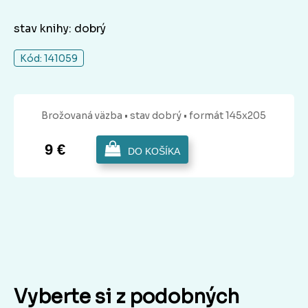
stav knihy: dobrý
Kód: 141059
Brožovaná
väzba
• stav dobrý
• formát 145x205
9 €
DO KOŠÍKA
Vyberte si z podobných