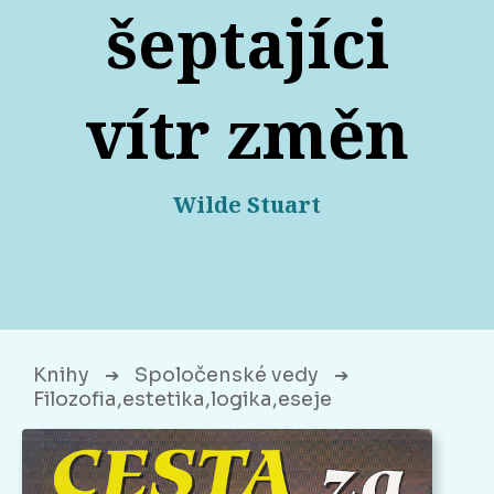
šeptajíci
vítr změn
Wilde Stuart
Knihy
Spoločenské vedy
➔
➔
Filozofia,estetika,logika,eseje