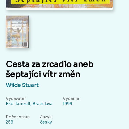
Cesta za zrcadlo aneb
šeptajíci vítr změn
Wilde Stuart
Vydavateľ
Vydanie
Eko-konzult, Bratislava
1999
Počet strán
Jazyk
258
český