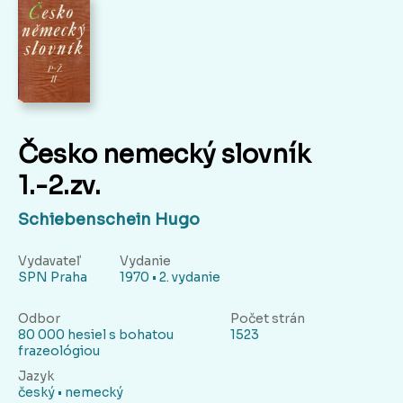
Česko nemecký slovník
1.-2.zv.
Schiebenschein Hugo
Vydavateľ
Vydanie
SPN Praha
1970 • 2. vydanie
Odbor
Počet strán
80 000 hesiel s bohatou
1523
frazeológiou
Jazyk
český • nemecký