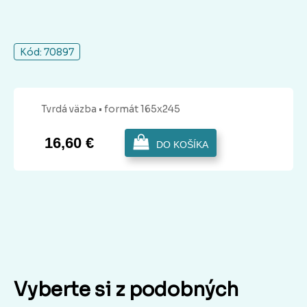
Kód: 70897
Tvrdá
väzba
• formát 165x245
16,60 €
DO KOŠÍKA
Vyberte si z podobných