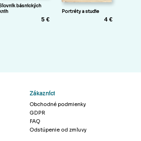
Slovník básnických
knih
Portréty a studie
5 €
4 €
Zákazníci
Obchodné podmienky
GDPR
FAQ
Odstúpenie od zmluvy