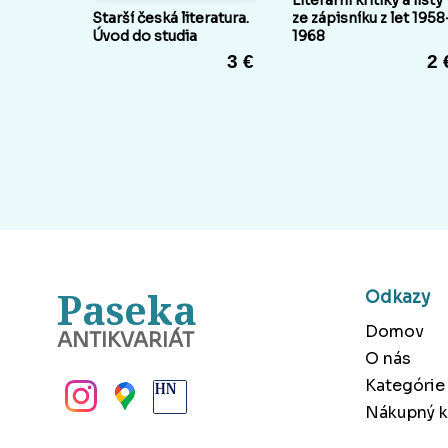
Literární kritiky a listy
Starší česká literatura.
ze zápisníku z let 1958
Úvod do studia
1968
3 €
2 
Paseka
Odkazy
Domov
ANTIKVARIÁT
O nás
BANSKÁ BYSTRICA
Kategórie
Nákupný k