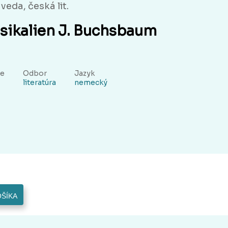
veda, česká lit.
sikalien J. Buchsbaum
ie
Odbor
Jazyk
literatúra
nemecký
OŠÍKA