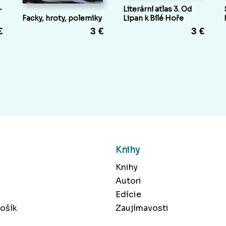
-
Literární atlas 3. Od
Facky, hroty, polemiky
Lipan k Bílé Hoře
€
3 €
3 €
Knihy
Knihy
Autori
Edície
ošík
Zaujímavosti