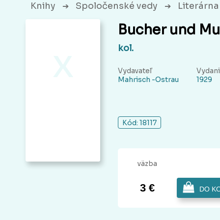
Knihy
Spoločenské vedy
Literárna 
➔
➔
Bucher und Mu
x
kol.
Vydavateľ
Vydan
Mahrisch -Ostrau
1929
Kód: 18117
väzba
3 €
DO K