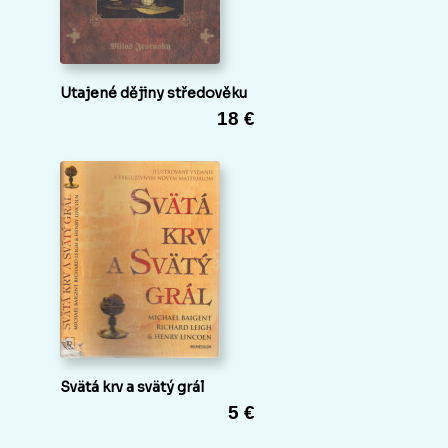
Utajené dějiny středověku
18 €
Svätá krv a svätý grál
5 €