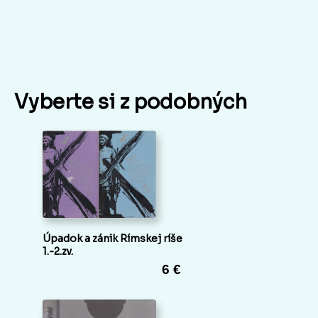
Vyberte si z podobných
Úpadok a zánik Rímskej ríše
1.-2.zv.
6 €