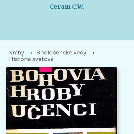
Ceram C.W.
Knihy
Spoločenské vedy
➔
➔
História svetová