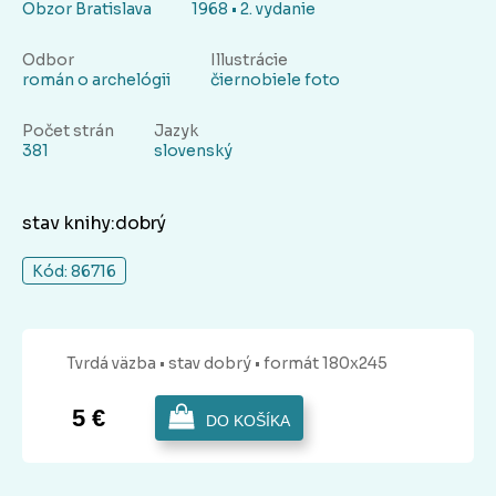
Obzor Bratislava
1968 • 2. vydanie
Odbor
Illustrácie
román o archelógii
čiernobiele foto
Počet strán
Jazyk
381
slovenský
stav knihy:dobrý
Kód: 86716
Tvrdá
väzba
• stav dobrý
• formát 180x245
5 €
DO KOŠÍKA