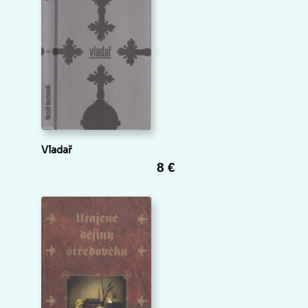
Vladař
8 €