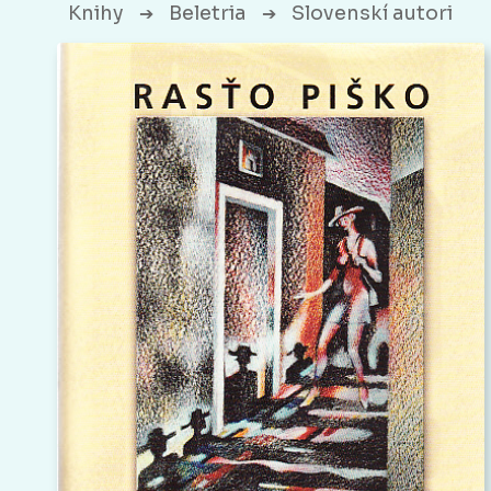
Knihy
Beletria
Slovenskí autori
➔
➔