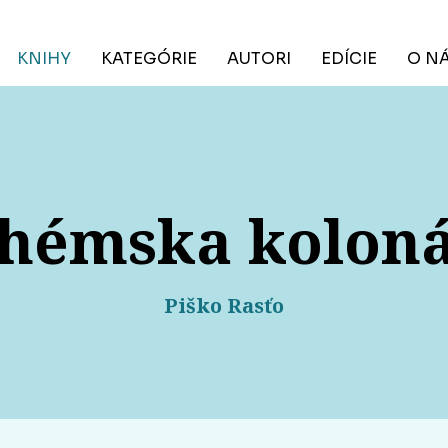
KNIHY
KATEGÓRIE
AUTORI
EDÍCIE
O N
hémska kolon
Piško Rasťo