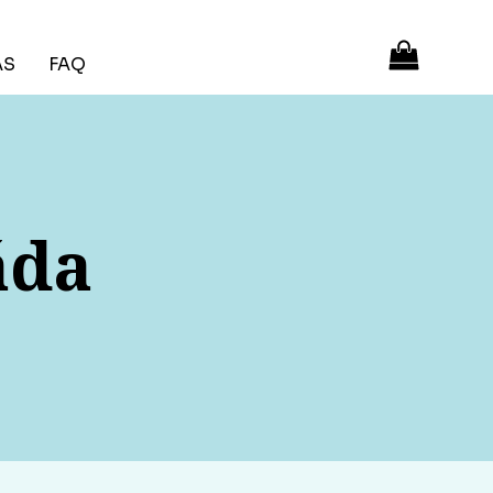
ÁS
FAQ
áda