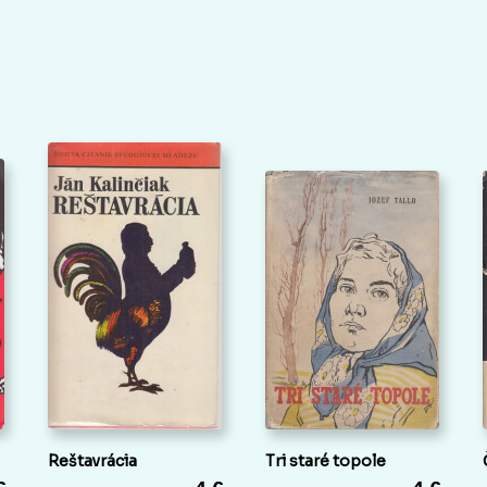
Reštavrácia
Tri staré topole