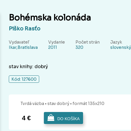
Bohémska kolonáda
Piško Rasťo
Vydavateľ
Vydanie
Počet strán
Jazyk
Ikar,Bratislava
2011
320
slovenský
stav knihy: dobrý
Kód: 127600
Tvrdá
väzba
• stav dobrý
• formát 135x210
4 €
DO KOŠÍKA