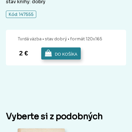
stav knihy: dobrý
Kód: 147555
Tvrdá
väzba
• stav dobrý
• formát 120x165
2 €
DO KOŠÍKA
Vyberte si z podobných