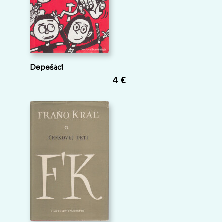
Depešáci
4 €