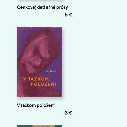
Čenkovej deti a iné prózy
5 €
V ťažkom položení
3 €