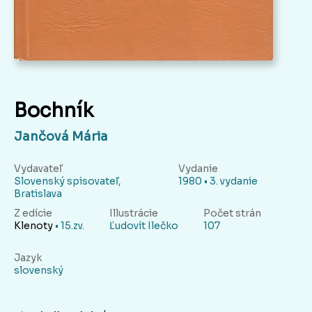
Bochník
Jančová Mária
Vydavateľ
Vydanie
Slovenský spisovateľ,
1980 • 3. vydanie
Bratislava
Z edície
Illustrácie
Počet strán
Klenoty
• 15.zv.
Ľudovít Ilečko
107
Jazyk
slovenský