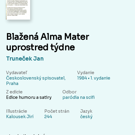
Blažená Alma Mater
uprostred týdne
Truneček Jan
Vydavateľ
Vydanie
Československý spisovatel,
1984 • 1. vydanie
Praha
Z edície
Odbor
Edice humoru a satiry
paródia na scifi
Illustrácie
Počet strán
Jazyk
Kalousek Jirí
244
český