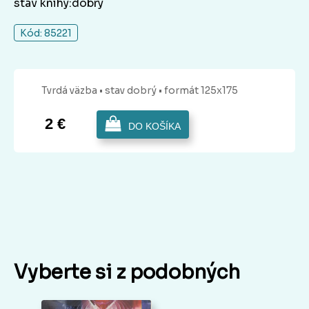
stav knihy:dobrý
Kód: 85221
Tvrdá
väzba
• stav dobrý
• formát 125x175
2 €
DO KOŠÍKA
Vyberte si z podobných