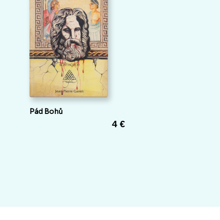
Pád Bohů
4 €