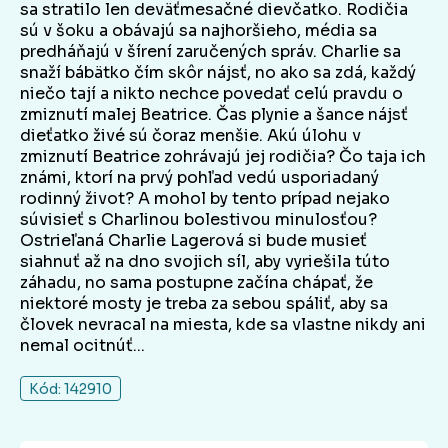
sa stratilo len deväťmesačné dievčatko. Rodičia
sú v šoku a obávajú sa najhoršieho, média sa
predháňajú v šírení zaručených správ. Charlie sa
snaží bábätko čím skôr nájsť, no ako sa zdá, každý
niečo tají a nikto nechce povedať celú pravdu o
zmiznutí malej Beatrice. Čas plynie a šance nájsť
dieťatko živé sú čoraz menšie. Akú úlohu v
zmiznutí Beatrice zohrávajú jej rodičia? Čo taja ich
známi, ktorí na prvý pohľad vedú usporiadaný
rodinný život? A mohol by tento prípad nejako
súvisieť s Charlinou bolestivou minulosťou?
Ostrieľaná Charlie Lagerová si bude musieť
siahnuť až na dno svojich síl, aby vyriešila túto
záhadu, no sama postupne začína chápať, že
niektoré mosty je treba za sebou spáliť, aby sa
človek nevracal na miesta, kde sa vlastne nikdy ani
nemal ocitnúť...
Kód: 142910