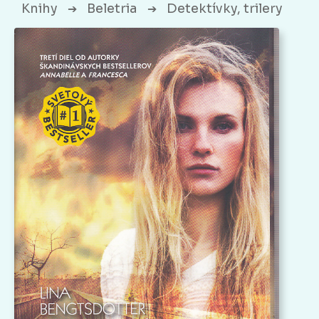
Knihy
Beletria
Detektívky, trilery
➔
➔