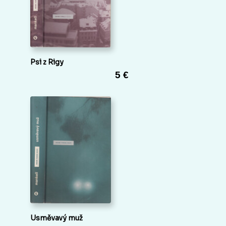
Psi z Rigy
5 €
Usměvavý muž