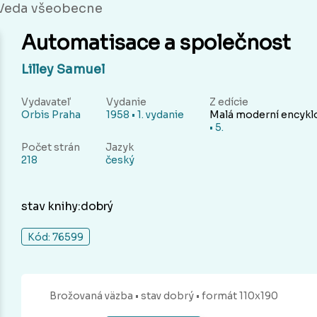
Veda všeobecne
Automatisace a společnost
Lilley Samuel
Vydavateľ
Vydanie
Z edície
Orbis Praha
1958 • 1. vydanie
Malá moderní encykl
• 5.
Počet strán
Jazyk
218
český
stav knihy:dobrý
Kód: 76599
Brožovaná
väzba
• stav dobrý
• formát 110x190