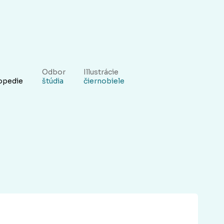
Odbor
Illustrácie
opedie
štúdia
čiernobiele