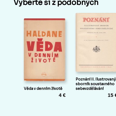
Vyberte si z podobných
Poznání II. Ilustrovaný
sborník soustavného
Věda v denním životě
sebevzdělávání
4 €
15 