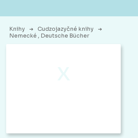
Knihy
Cudzojazyčné knihy
➔
➔
Nemecké , Deutsche Bücher
x