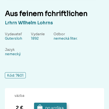
Aus feinem fchriftlichen
Lrhrn Wilhelm Lohrns
Vydavateľ
Vydanie
Odbor
Gutersloh
1892
nemecká liter.
Jazyk
nemecký
Kód: 7601
väzba
2 €
DO KOŠÍKA