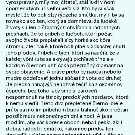
vyrozprávaný, milý môj čitateľ, stál ľudí v ňom
spomenutých už veľmi veľa sĺz. Kto by si však
myslel, že to boli slzy rýdzeho smútku, mýlil by sa
rovnako ako ten, ktorý sa domnieva, že ľudské
životy sú len o šťastných chvíľach a radostných
piesňach. Je to príbeh o ľuďoch, ktorí počas
svojho života preplakali slzy horké ako kôra
stromu, ale i také, ktoré boli plné sladkastej chuti
jeho plodov. Príbeh o tých, ktorí sa naučili, že v
každej vôni ruže sa skrývajú pichľavé tŕne a v
každom čiernom uhlí čaká priezračný diamant na
svoje objavenie. A práve preto by naozaj nebolo
múdre oddeľovať jednu súčasť života od druhej.
Je predsa nanajvýš neúctivé tešiť sa z okamihov
úspechu bez toho, aby sme si zároveň
nespomenuli na tisícky predošlých nezdarov, ktoré
k nemu viedli. Tieto dva prepletené čierno-biele
prúty sa mojím príbehom budú tiahnuť ako brečtan
pozdĺž múru nekonečných dní a nocí. A ja sa
modlím, aby vás korene oboch, neba i pekla, zla i
dobra, radosti i smútku, nakoniec predsa len