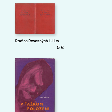
Rodina Rovesných I.-II.zv.
5 €