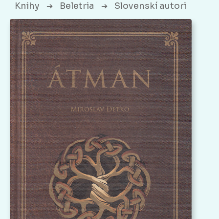
Knihy
Beletria
Slovenskí autori
➔
➔