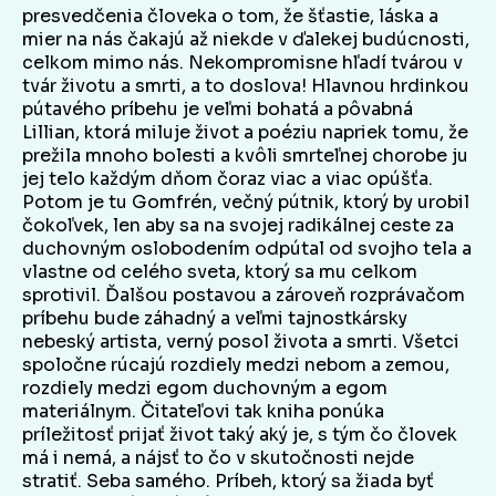
presvedčenia človeka o tom, že šťastie, láska a
mier na nás čakajú až niekde v ďalekej budúcnosti,
celkom mimo nás. Nekompromisne hľadí tvárou v
tvár životu a smrti, a to doslova! Hlavnou hrdinkou
pútavého príbehu je veľmi bohatá a pôvabná
Lillian, ktorá miluje život a poéziu napriek tomu, že
prežila mnoho bolesti a kvôli smrteľnej chorobe ju
jej telo každým dňom čoraz viac a viac opúšťa.
Potom je tu Gomfrén, večný pútnik, ktorý by urobil
čokoľvek, len aby sa na svojej radikálnej ceste za
duchovným oslobodením odpútal od svojho tela a
vlastne od celého sveta, ktorý sa mu celkom
sprotivil. Ďalšou postavou a zároveň rozprávačom
príbehu bude záhadný a veľmi tajnostkársky
nebeský artista, verný posol života a smrti. Všetci
spoločne rúcajú rozdiely medzi nebom a zemou,
rozdiely medzi egom duchovným a egom
materiálnym. Čitateľovi tak kniha ponúka
príležitosť prijať život taký aký je, s tým čo človek
má i nemá, a nájsť to čo v skutočnosti nejde
stratiť. Seba samého. Príbeh, ktorý sa žiada byť