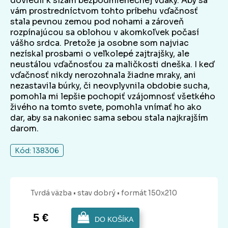
doviedli k slzám bezpodmienečnej vďaky. Aby sa
vám prostredníctvom tohto príbehu vďačnosť
stala pevnou zemou pod nohami a zároveň
rozpínajúcou sa oblohou v akomkoľvek počasí
vášho srdca. Pretože ja osobne som najviac
nezískal prosbami o veľkolepé zajtrajšky, ale
neustálou vďačnosťou za maličkosti dneška. I keď
vďačnosť nikdy nerozohnala žiadne mraky, ani
nezastavila búrky, či neovplyvnila obdobie sucha,
pomohla mi lepšie pochopiť vzájomnosť všetkého
živého na tomto svete, pomohla vnímať ho ako
dar, aby sa nakoniec sama sebou stala najkrajším
darom.
Kód: 138306
Tvrdá
väzba
• stav dobrý
• formát 150x210
5 €
DO KOŠÍKA