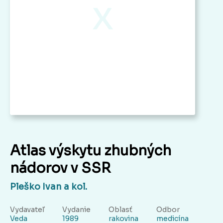
x
Atlas výskytu zhubných
nádorov v SSR
Pleško Ivan a kol.
Vydavateľ
Vydanie
Oblasť
Odbor
Veda
1989
rakovina
medicína