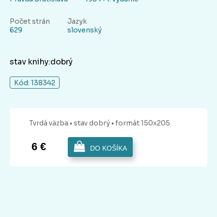
Počet strán
Jazyk
629
slovenský
stav knihy:dobrý
Kód: 138342
Tvrdá
väzba
• stav dobrý
• formát 150x205
6 €
DO KOŠÍKA