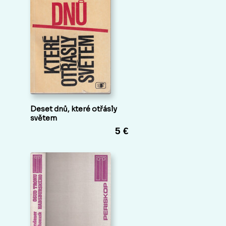
Deset dnů, které otřásly
světem
5 €