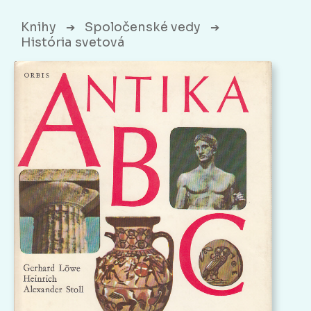
Knihy
Spoločenské vedy
➔
➔
História svetová