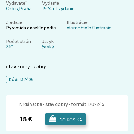
Vydavateľ
Vydanie
Orbis,Praha
1974 • 1. vydanie
Z edície
Illustrácie
Pyramida encyklopedie
čiernobiele ilustrácie
Počet strán
Jazyk
310
český
stav knihy: dobrý
Kód: 137426
Tvrdá
väzba
• stav dobrý
• formát 170x245
15 €
DO KOŠÍKA