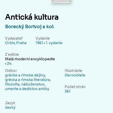
Antická kultura
Borecký Borivoj a kol.
Vydavateľ
Vydanie
Orbis,Praha
1961 • 1. vydanie
Z edície
Malá moderní encyklopedie
• 24.
Odbor
Illustrácie
grécke a rímske dejiny,
čiernobiele
grécka a rímska literatúra,
filozofia, náboženstvo,
Počet strán
umenie a dedictvo antiky
361
Jazyk
český