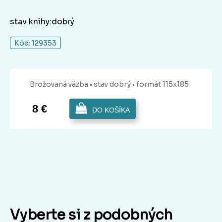
stav knihy:dobrý
Kód: 129353
Brožovaná
väzba
• stav dobrý
• formát 115x185
8 €
DO KOŠÍKA
Vyberte si z podobných