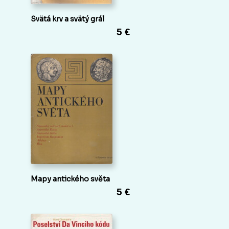
Svätá krv a svätý grál
5 €
Mapy antického světa
5 €