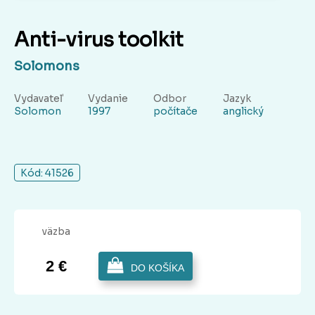
Anti-virus toolkit
Solomons
Vydavateľ
Vydanie
Odbor
Jazyk
Solomon
1997
počítače
anglický
Kód: 41526
väzba
2 €
DO KOŠÍKA