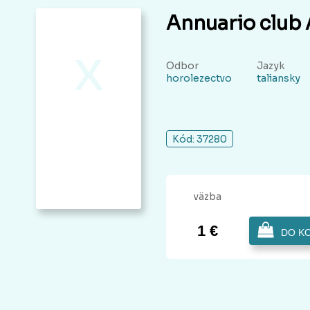
Annuario club 
x
Odbor
Jazyk
horolezectvo
taliansky
Kód: 37280
väzba
1 €
DO K