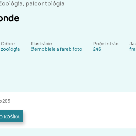
Zoológia, paleontológia
onde
Odbor
Illustrácie
Počet strán
Ja
zoológia
čiernobiele a fareb.foto
246
fr
5x285
O KOŠÍKA