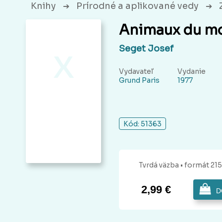
Knihy
Prírodné a aplikované vedy
➔
➔
Animaux du m
x
Seget Josef
Vydavateľ
Vydanie
Grund Paris
1977
Kód: 51363
Tvrdá
väzba
• formát 21
2,99 €
D