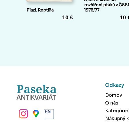
rozšíření ptáků v ČSS
Plazi. Reptilia
1973/77
10 €
10 
Paseka
Odkazy
Domov
ANTIKVARIÁT
O nás
BANSKÁ BYSTRICA
Kategórie
Nákupný k