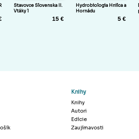
R
Stavovce Slovenska II.
Hydrobiologia Hnilca a
Vtáky 1
Hornádu
€
15 €
5 €
Knihy
Knihy
Autori
Edície
ošík
Zaujímavosti