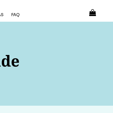
ÁS
FAQ
nde