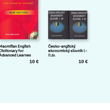
Macmillan English
Česko-anglický
Dictionary for
ekonomický slovník I.-
Advanced Learnes
II.zv.
10 €
10 €