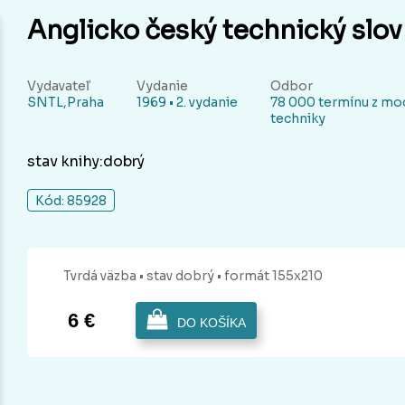
Anglicko český technický slov
Vydavateľ
Vydanie
Odbor
SNTL,Praha
1969 • 2. vydanie
78 000 termínu z mo
techniky
stav knihy:dobrý
Kód: 85928
Tvrdá
väzba
• stav dobrý
• formát 155x210
6 €
DO KOŠÍKA