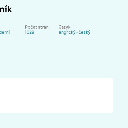
ník
Počet strán
Jazyk
derní
1028
anglický • český