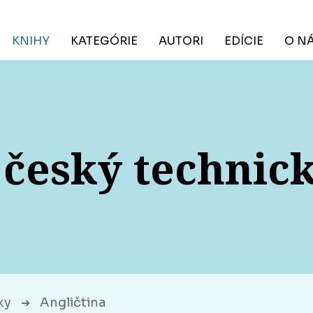
KNIHY
KATEGÓRIE
AUTORI
EDÍCIE
O N
 český technick
ky
Angličtina
➔