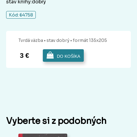
stav knihy:dobrý
Kód: 64758
Tvrdá
väzba
• stav dobrý
• formát 135x205
3 €
DO KOŠÍKA
Vyberte si z podobných