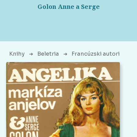
Golon Anne a Serge
Knihy
Beletria
Francúzski autori
➔
➔