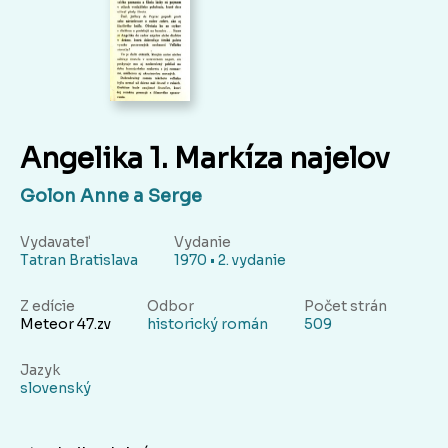
Angelika 1. Markíza najelov
Golon Anne a Serge
Vydavateľ
Vydanie
Tatran Bratislava
1970 • 2. vydanie
Z edície
Odbor
Počet strán
Meteor 47.zv
historický román
509
Jazyk
slovenský