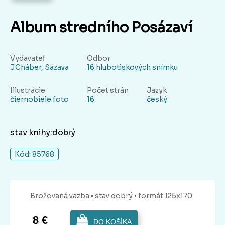
Album stredního Posázaví
Vydavateľ
Odbor
J.Cháber, Sázava
16 hlubotiskových snímku
Illustrácie
Počet strán
Jazyk
čiernobiele foto
16
český
stav knihy:dobrý
Kód: 85768
Brožovaná
väzba
• stav dobrý
• formát 125x170
8 €
DO KOŠÍKA