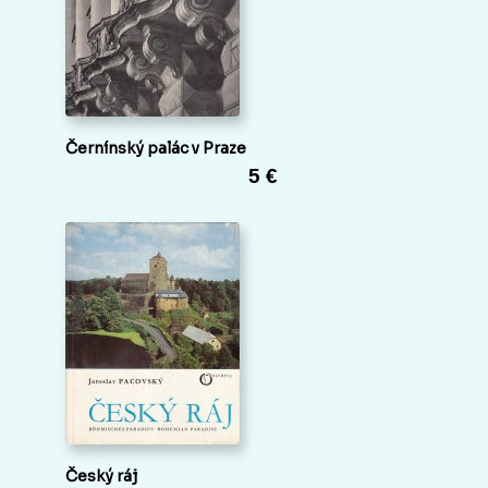
Černínský palác v Praze
5 €
Český ráj