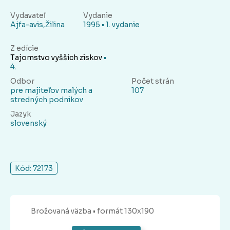
Vydavateľ
Vydanie
Ajfa-avis,Žilina
1995 • 1. vydanie
Z edície
Tajomstvo vyšších ziskov
•
4.
Odbor
Počet strán
pre majiteľov malých a
107
stredných podnikov
Jazyk
slovenský
Kód: 72173
Brožovaná
väzba
• formát 130x190