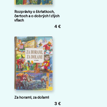
Rozprávky o škriatkoch,
čertoch a o dobrých i zlých
vílach
4 €
Za horami, za dolami
3 €