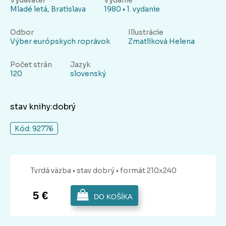
Vydavateľ
Vydanie
Mladé letá, Bratislava
1980 • 1. vydanie
Odbor
Illustrácie
Výber európskych roprávok
Zmatlíková Helena
Počet strán
Jazyk
120
slovenský
stav knihy:dobrý
Kód: 92776
Tvrdá
väzba
• stav dobrý
• formát 210x240
5 €
DO KOŠÍKA