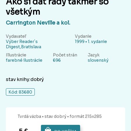
Ako si dať rady takmer so
všetkým
Carrington Neville a kol.
Vydavateľ
Vydanie
Výber Reader´s
1999 • 1. vydanie
Digest,Bratislava
Illustrácie
Počet strán
Jazyk
farebné ilustrácie
696
slovenský
stav knihy:dobrý
Kód: 83680
Tvrdá
väzba
• stav dobrý
• formát 215x285
5 €