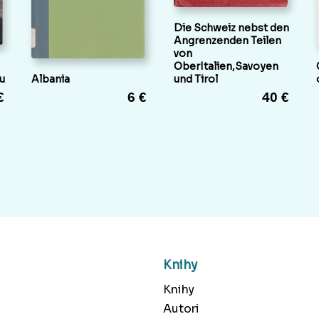
Die Schweiz nebst den
Angrenzenden Teilen
von
OberItalien,Savoyen
u
Albania
und Tirol
€
6 €
40 €
Knihy
Knihy
Autori