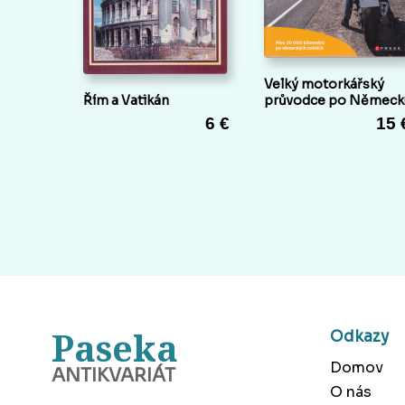
Velký motorkářský
Řím a Vatikán
průvodce po Německ
6 €
15 
Paseka
Odkazy
Domov
ANTIKVARIÁT
O nás
BANSKÁ BYSTRICA