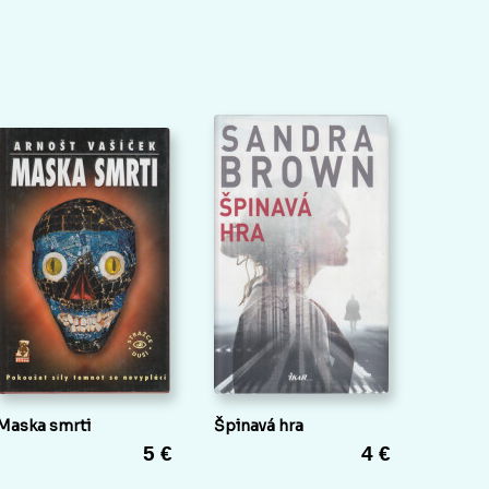
Maska smrti
Špinavá hra
5 €
4 €