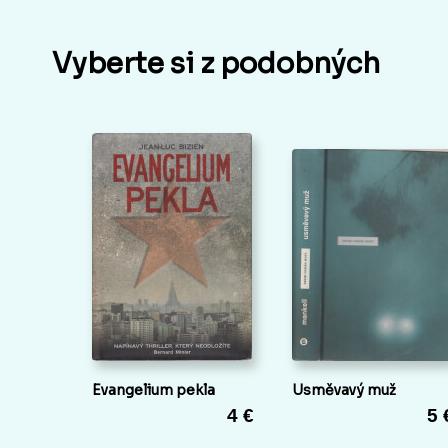
Vyberte si z podobných
Evangelium pekla
Usměvavý muž
4 €
5 