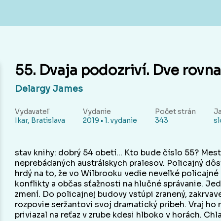
55. Dvaja podozriví. Dve rovn
Delargy James
Vydavateľ
Vydanie
Počet strán
J
Ikar, Bratislava
2019 • 1. vydanie
343
s
stav knihy: dobrý 54 obetí... Kto bude číslo 55? Mest
neprebádaných austrálskych pralesov. Policajný dôs
hrdý na to, že vo Wilbrooku vedie neveľké policajné
konflikty a občas sťažnosti na hlučné správanie. J
zmení. Do policajnej budovy vstúpi zranený, zakrvav
rozpovie seržantovi svoj dramatický príbeh. Vraj h
priviazal na reťaz v zrube kdesi hlboko v horách. C