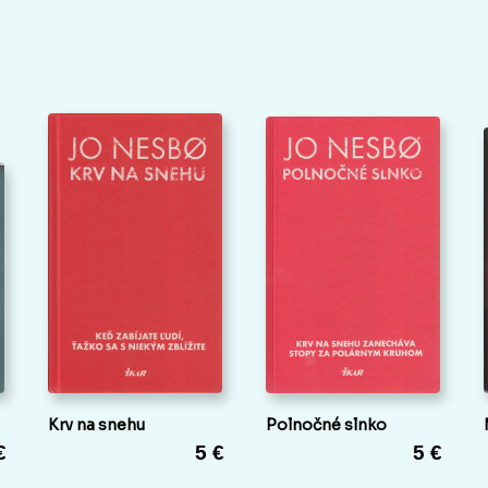
Krv na snehu
Polnočné slnko
€
5 €
5 €