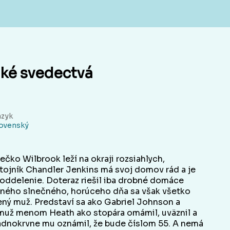
aké svedectvá
azyk
lovenský
ečko Wilbrook leží na okraji rozsiahlych,
tojník Chandler Jenkins má svoj domov rád a je
 oddelenie. Doteraz riešil iba drobné domáce
edného slnečného, horúceho dňa sa však všetko
ený muž. Predstaví sa ako Gabriel Johnson a
o muž menom Heath ako stopára omámil, uväznil a
hladnokrvne mu oznámil, že bude číslom 55. A nemá