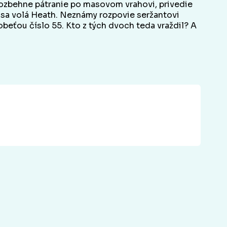
a rozbehne pátranie po masovom vrahovi, privedie
že sa volá Heath. Neznámy rozpovie seržantovi
 obeťou číslo 55. Kto z tých dvoch teda vraždil? A