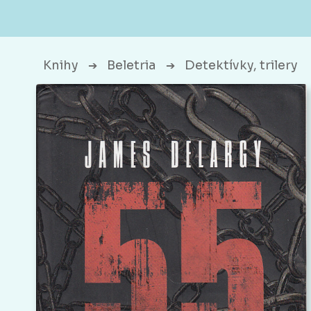
Knihy
Beletria
Detektívky, trilery
➔
➔