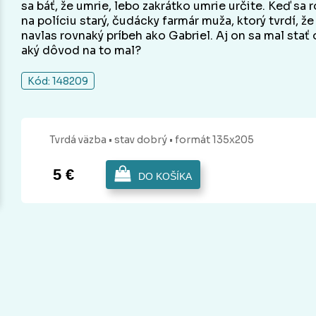
sa báť, že umrie, lebo zakrátko umrie určite. Keď s
na políciu starý, čudácky farmár muža, ktorý tvrdí, 
navlas rovnaký príbeh ako Gabriel. Aj on sa mal stať
aký dôvod na to mal?
Kód: 148209
Tvrdá
väzba
• stav dobrý
• formát 135x205
5 €
DO KOŠÍKA