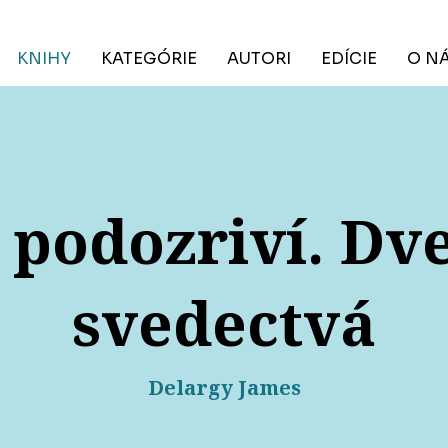
KNIHY
KATEGÓRIE
AUTORI
EDÍCIE
O N
a podozriví. Dv
svedectvá
Delargy James