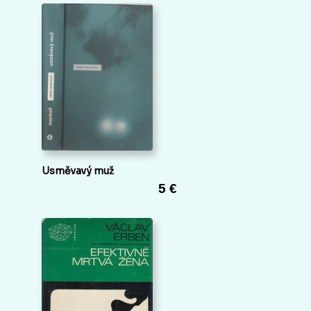
Usměvavý muž
5 €