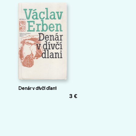
Denár v dívčí dlani
3 €