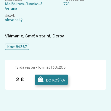
Melčáková-Juneková
778
Veruna
Jazyk
slovenský
Vlámanie, Smrť v stajni, Derby
Kód: 84367
Tvrdá
väzba
• formát 130x205
2 €
DO KOŠÍKA