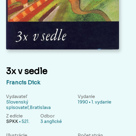
3x v sedle
Francis Dick
Vydavateľ
Vydanie
Slovenský
1990 • 1. vydanie
spisovateľ,Bratislava
Z edície
Odbor
SPKK
• 521.
3 anglické
Illustrácie
Počet strán