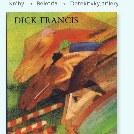
Knihy
Beletria
Detektívky, trilery
➔
➔