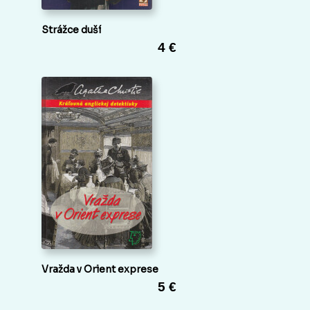
Strážce duší
4 €
Vražda v Orient exprese
5 €