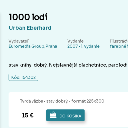
1000 lodí
Urban Eberhard
Vydavateľ
Vydanie
Illustrác
Euromedia Group,Praha
2007 • 1. vydanie
farebné i
stav knihy: dobrý. Nejslavnější plachetnice, parolo
Kód: 154302
Tvrdá
väzba
• stav dobrý.
• formát 225x300
15 €
DO KOŠÍKA