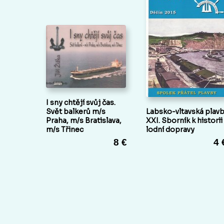
I sny chtějí svůj čas.
Svět balkerů m/s
Labsko-vltavská plav
Praha, m/s Bratislava,
XXI. Sborník k historii
m/s Třinec
lodní dopravy
8 €
4 