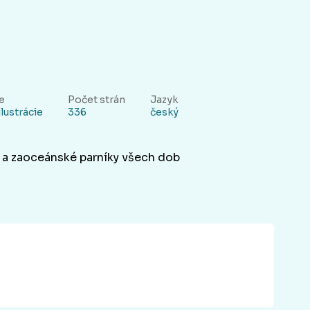
ie
Počet strán
Jazyk
lustrácie
336
český
di a zaoceánské parníky všech dob