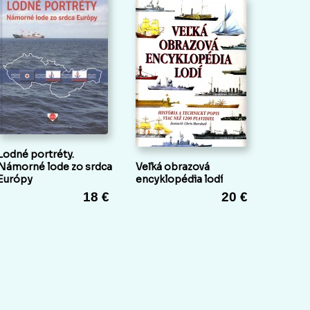
Lodné portréty.
Námorné lode zo srdca
Veľká obrazová
Európy
encyklopédia lodí
18 €
20 €