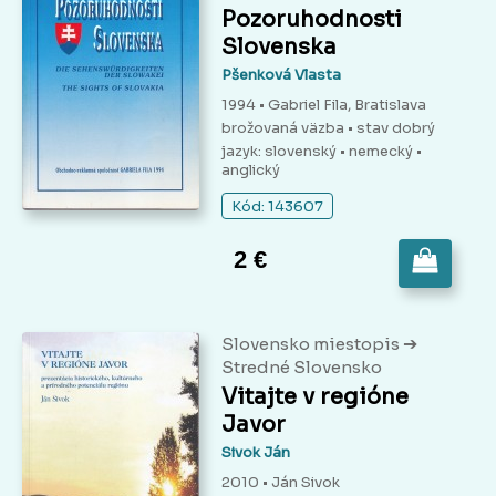
Pozoruhodnosti
Slovenska
Pšenková Vlasta
1994 • Gabriel Fila, Bratislava
brožovaná väzba
• stav dobrý
jazyk: slovenský • nemecký •
anglický
Kód: 143607
2 €
➔
Slovensko miestopis
Stredné Slovensko
Vitajte v regióne
Javor
Sivok Ján
2010 • Ján Sivok