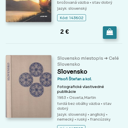
brožovaná väzba
• stav dobrý
jazyk: slovenský
Kód: 143602
2 €
➔
Slovensko miestopis
Celé
Slovensko
Slovensko
Pisoň Štefan a kol.
Fotografické vlastivedné
publikácie
1983 • Osveta,Martin
tvrdá bez obálky väzba
• stav
dobrý
jazyk: slovenský • anglický •
nemecký • ruský • francúzsky