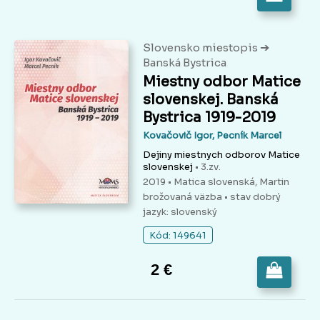
➔
Slovensko miestopis
Banská Bystrica
Miestny odbor Matice
slovenskej. Banská
Bystrica 1919-2019
Kovačovič Igor, Pecník Marcel
Dejiny miestnych odborov Matice
slovenskej
• 3.zv.
2019 • Matica slovenská, Martin
brožovaná väzba
• stav dobrý
jazyk: slovenský
Kód: 149641
2 €