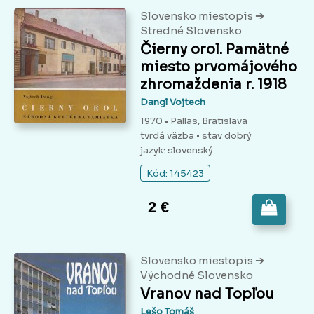
➔
Slovensko miestopis
Stredné Slovensko
Čierny orol. Pamätné
miesto prvomájového
zhromaždenia r. 1918
Dangl Vojtech
1970 • Pallas, Bratislava
tvrdá väzba
• stav dobrý
jazyk: slovenský
Kód: 145423
2 €
➔
Slovensko miestopis
Východné Slovensko
Vranov nad Topľou
Lešo Tomáš