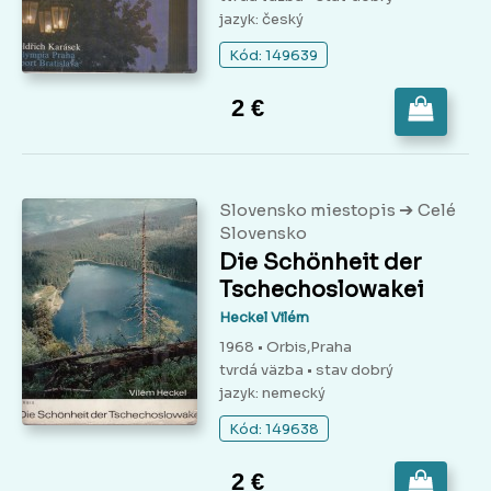
jazyk: český
Kód: 149639
2 €
➔
Slovensko miestopis
Celé
Slovensko
Die Schönheit der
Tschechoslowakei
Heckel Vilém
1968 • Orbis,Praha
tvrdá väzba
• stav dobrý
jazyk: nemecký
Kód: 149638
2 €