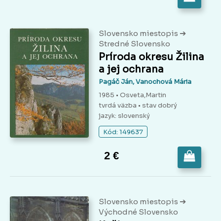
➔
Slovensko miestopis
Stredné Slovensko
Príroda okresu Žilina
a jej ochrana
Pagáč Ján, Vanochová Mária
1985 • Osveta,Martin
tvrdá väzba
• stav dobrý
jazyk: slovenský
Kód: 149637
2 €
➔
Slovensko miestopis
Východné Slovensko