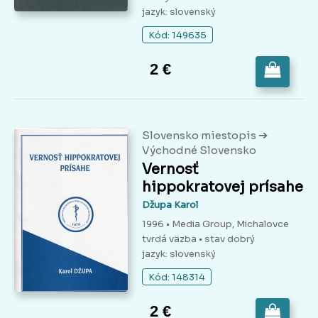
jazyk: slovenský
Kód: 149635
2 €
➔
Slovensko miestopis
Východné Slovensko
Vernosť
hippokratovej prísahe
Džupa Karol
1996 • Media Group, Michalovce
tvrdá väzba
• stav dobrý
jazyk: slovenský
Kód: 148314
2 €