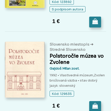
Kód: 123892
S podpisom autora
1 €
➔
Slovensko miestopis
Stredné Slovensko
Polstoročie múzea vo
Zvolene
Gajdoš Milan zost.
1992 • Vlastivedné múzeum,Zvolen
brožovaná väzba
• stav dobrý
jazyk: slovenský
Kód: 129835
1 €