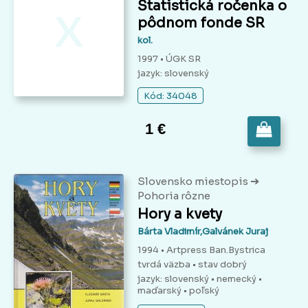
x
Štatistická ročenka o
pôdnom fonde SR
kol.
1997 • ÚGK SR
jazyk: slovenský
Kód: 34048
1 €
➔
Slovensko miestopis
Pohoria rôzne
Hory a kvety
Bárta Vladimír,Galvánek Juraj
1994 • Artpress Ban.Bystrica
tvrdá väzba
• stav dobrý
jazyk: slovenský • nemecký •
maďarský • poľský