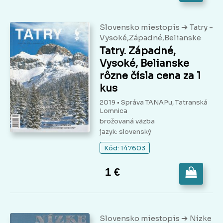
➔
Slovensko miestopis
Tatry -
Vysoké,Západné,Belianske
Tatry. Západné,
Vysoké, Belianske
rôzne čísla cena za 1
kus
2019 • Správa TANAPu, Tatranská
Lomnica
brožovaná väzba
jazyk: slovenský
Kód: 147603
1 €
➔
Slovensko miestopis
Nízke