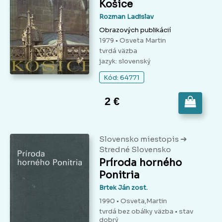
Košice
Rozman Ladislav
Obrazových publikácií
1979 • Osveta Martin
tvrdá väzba
jazyk: slovenský
Kód: 64771
2 €
➔
Slovensko miestopis
Stredné Slovensko
Príroda horného
Ponitria
Brtek Ján zost.
1990 • Osveta,Martin
tvrdá bez obálky väzba
• stav
dobrý