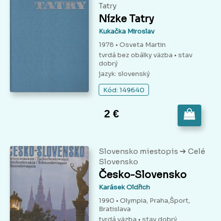
Tatry
Nízke Tatry
Kukačka Miroslav
1978 • Osveta Martin
tvrdá bez obálky väzba
• stav
dobrý
jazyk: slovenský
Kód: 149640
2 €
➔
Slovensko miestopis
Celé
Slovensko
Česko-Slovensko
Karásek Oldřich
1990 • Olympia, Praha,Šport,
Bratislava
tvrdá väzba
• stav dobrý