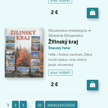
Kód: 143593
2 €
➔
Slovensko miestopis
Stredné Slovensko
Žilinský kraj
Štanský Peter
1998 • Knižné centrum, Žilina
tvrdá väzba
• stav dobrý
jazyk: slovenský
Kód: 143587
2 €
1
..
2
3
22
NASLEDUJÚCE