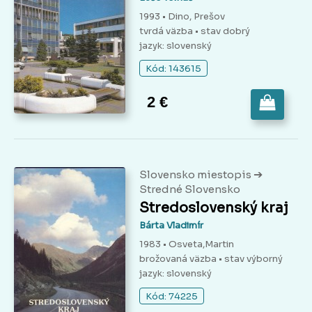
1993 • Dino, Prešov
tvrdá väzba
• stav dobrý
jazyk: slovenský
Kód: 143615
2 €
➔
Slovensko miestopis
Stredné Slovensko
Stredoslovenský kraj
Bárta Vladimír
1983 • Osveta,Martin
brožovaná väzba
• stav výborný
jazyk: slovenský
Kód: 74225