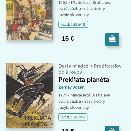
1962 • Mladé letá, Bratislava
tvrdá väzba
• stav dobrý
jazyk: slovenský
Kód: 152548
15 €
➔
Deti a mládež
Pre čitateľov
od 9 rokov
Prekliata planéta
Žarnay Jozef
1977 • Mladé letá,Bratislava
tvrdá väzba
• stav dobrý
jazyk: slovenský
Kód: 152743