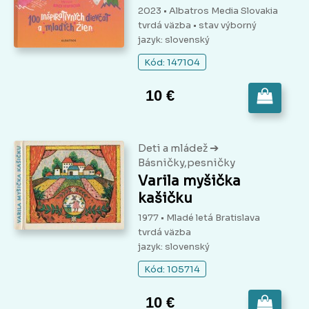
2023 • Albatros Media Slovakia
tvrdá väzba
• stav výborný
jazyk: slovenský
Kód: 147104
10 €
➔
Deti a mládež
Básničky,pesničky
Varila myšička
kašičku
1977 • Mladé letá Bratislava
tvrdá väzba
jazyk: slovenský
Kód: 105714
10 €