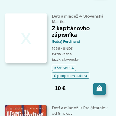
➔
Deti a mládež
Slovenská
klasika
x
Z kapitánovho
zápisníka
Gabaj Ferdinand
1956 • SNDK
tvrdá väzba
jazyk: slovenský
Kód: 58224
S podpisom autora
10 €
➔
Deti a mládež
Pre čitateľov
od 9 rokov