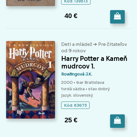
Kód: 139813
40 €
➔
Deti a mládež
Pre čitateľov
od 9 rokov
Harry Potter a Kameň
mudrcov 1.
Rowlingová J.K.
2000 • Ikar Bratislava
tvrdá väzba
• stav dobrý
jazyk: slovenský
Kód: 83673
25 €