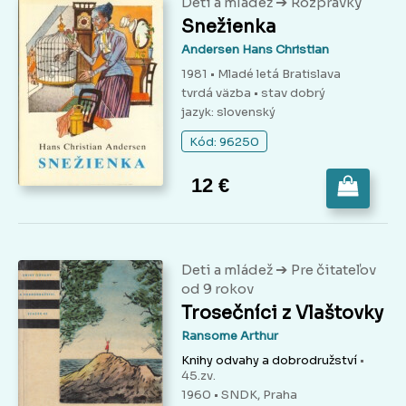
➔
Deti a mládež
Rozprávky
Snežienka
Andersen Hans Christian
1981 • Mladé letá Bratislava
tvrdá väzba
• stav dobrý
jazyk: slovenský
Kód: 96250
12 €
➔
Deti a mládež
Pre čitateľov
od 9 rokov
Trosečníci z Vlaštovky
Ransome Arthur
Knihy odvahy a dobrodružství
•
45.zv.
1960 • SNDK, Praha