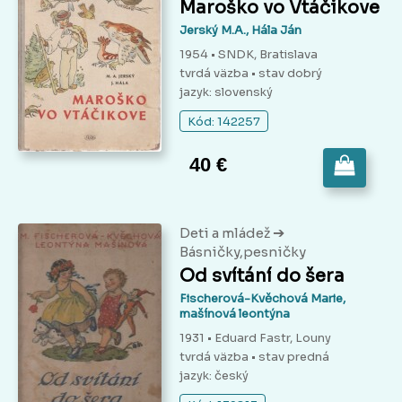
Maroško vo Vtáčikove
Jerský M.A., Hála Ján
1954 • SNDK, Bratislava
tvrdá väzba
• stav dobrý
jazyk: slovenský
Kód: 142257
40 €
➔
Deti a mládež
Básničky,pesničky
Od svítání do šera
Fischerová-Kvěchová Marie,
mašínová leontýna
1931 • Eduard Fastr, Louny
tvrdá väzba
• stav predná
jazyk: český