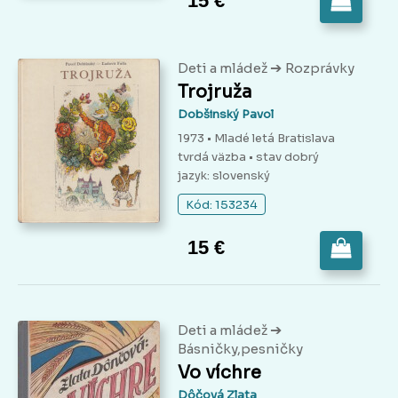
15 €
➔
Deti a mládež
Rozprávky
Trojruža
Dobšinský Pavol
1973 • Mladé letá Bratislava
tvrdá väzba
• stav dobrý
jazyk: slovenský
Kód: 153234
15 €
➔
Deti a mládež
Básničky,pesničky
Vo víchre
Dôčová Zlata