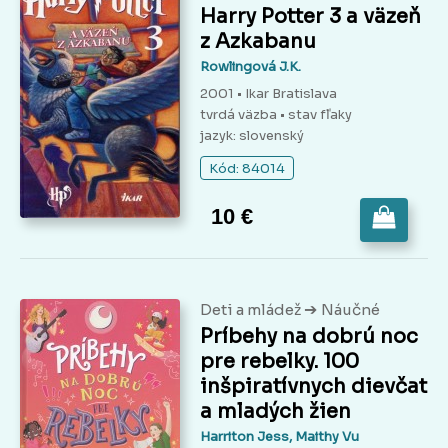
Harry Potter 3 a väzeň
z Azkabanu
Rowlingová J.K.
2001 • Ikar Bratislava
tvrdá väzba
• stav fľaky
jazyk: slovenský
Kód: 84014
10 €
➔
Deti a mládež
Náučné
Príbehy na dobrú noc
pre rebelky. 100
inšpiratívnych dievčat
a mladých žien
Harriton Jess, Maithy Vu