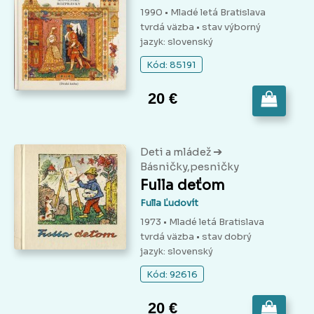
1990 • Mladé letá Bratislava
tvrdá väzba
• stav výborný
jazyk: slovenský
Kód: 85191
20 €
➔
Deti a mládež
Básničky,pesničky
Fulla deťom
Fulla Ľudovít
1973 • Mladé letá Bratislava
tvrdá väzba
• stav dobrý
jazyk: slovenský
Kód: 92616
20 €