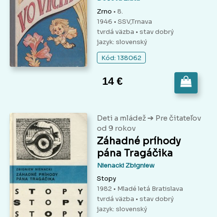
Zrno
• 8.
1946 • SSV,Trnava
tvrdá väzba
• stav dobrý
jazyk: slovenský
Kód: 138062
14 €
➔
Deti a mládež
Pre čitateľov
od 9 rokov
Záhadné príhody
pána Tragáčika
Nienacki Zbigniew
Stopy
1982 • Mladé letá Bratislava
tvrdá väzba
• stav dobrý
jazyk: slovenský