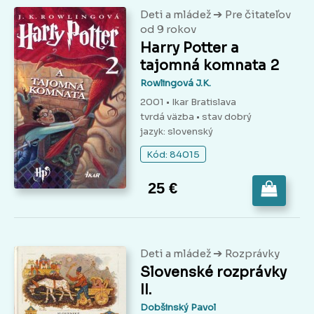
➔
Deti a mládež
Pre čitateľov
od 9 rokov
Harry Potter a
tajomná komnata 2
Rowlingová J.K.
2001 • Ikar Bratislava
tvrdá väzba
• stav dobrý
jazyk: slovenský
Kód: 84015
25 €
➔
Deti a mládež
Rozprávky
Slovenské rozprávky
II.
Dobšinský Pavol