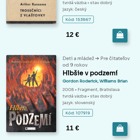
tvrdá väzba
• stav dobrý
jazyk: český
Kód: 153867
12 €
➔
Deti a mládež
Pre čitateľov
od 9 rokov
Hlbšie v podzemí
Gordon Roderick, Williams Brian
2008 • Fragment, Bratislava
tvrdá väzba
• stav dobrý
jazyk: slovenský
Kód: 107919
11 €