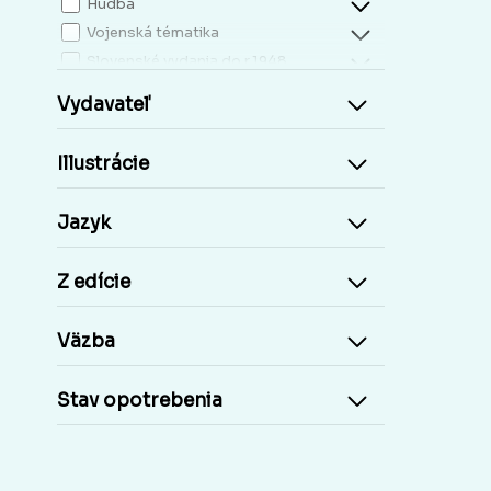
Hudba
Vojenská tématika
Slovenské vydania do r.1948
Mapy, atlasy
Vydavateľ
Slovensko miestopis
Zdravie, životný štýl
Illustrácie
Kresťanská literatúra
Kuchárky, nápoje...
Jazyk
Príroda a človek
Šport
Z edície
Cudzie jazyky, učebnice a slovníky
Cudzojazyčné knihy
Väzba
Učebnice základná škola
Učebnice stredoškolské
Stav opotrebenia
Staré tlače, Early prints
Časopisy a noviny
Umelecké diela
Pohľadnice Slovensko