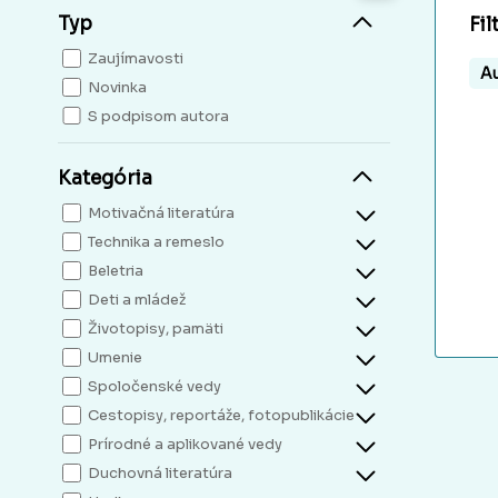
Typ
Fil
Zaujímavosti
Au
Novinka
S podpisom autora
Kategória
Motivačná literatúra
Technika a remeslo
Beletria
Deti a mládež
Životopisy, pamäti
Umenie
Spoločenské vedy
Cestopisy, reportáže, fotopublikácie
Prírodné a aplikované vedy
Duchovná literatúra