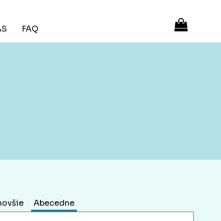
ÁS
FAQ
novšie
Abecedne