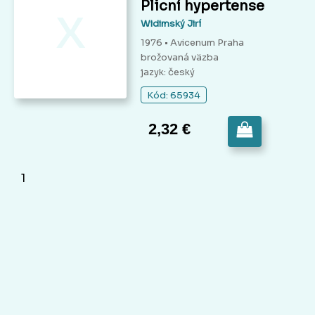
x
Plicní hypertense
Widimský Jirí
1976 • Avicenum Praha
brožovaná väzba
jazyk: český
Kód: 65934
2,32 €
1