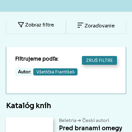
Zobraz filtre
Zoraďovanie
Filtrujeme podľa:
ZRUŠ FILTRE
Autor:
Všetička František
Katalóg kníh
➔
Beletria
Českí autori
Pred branami omegy