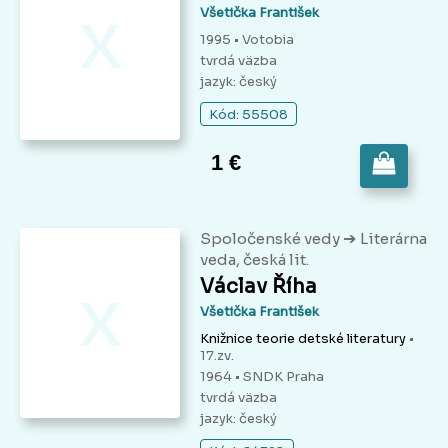
x
Všetička František
1995 • Votobia
tvrdá väzba
jazyk: český
Kód: 55508
1 €
➔
Spoločenské vedy
Literárna
veda, česká lit.
x
Václav Říha
Všetička František
Knižnice teorie detské literatury
•
17.zv.
1964 • SNDK Praha
tvrdá väzba
jazyk: český