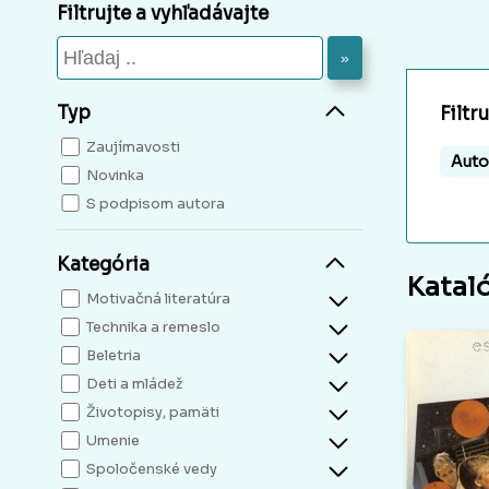
Filtrujte a vyhľadávajte
»
Typ
Filtr
Zaujímavosti
Auto
Novinka
S podpisom autora
Kategória
Katal
Motivačná literatúra
Technika a remeslo
Beletria
Deti a mládež
Životopisy, pamäti
Umenie
Spoločenské vedy