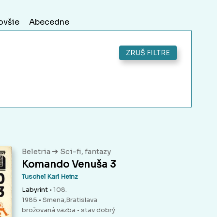
ovšie
Abecedne
ZRUŠ FILTRE
➔
Beletria
Sci-fi, fantazy
Komando Venuša 3
Tuschel Karl Heinz
Labyrint
• 108.
1985 • Smena,Bratislava
brožovaná väzba
• stav dobrý