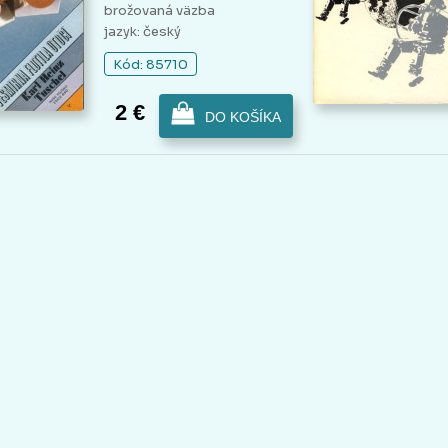
brožovaná väzba
jazyk: český
Kód: 85710
2 €
DO KOŠÍKA