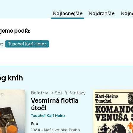
Najlacnejšie
Najdrahšie
Najn
ujeme podľa:
r:
Tuschel Karl Heinz
óg kníh
➔
Beletria
Sci-fi, fantazy
Vesmírná flotila
útočí
Tuschel Karl Heinz
Eso
1984 • Naše vojsko,Praha