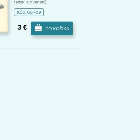
jazyk: slovenský
Kód: 85709
3 €
DO KOŠÍKA