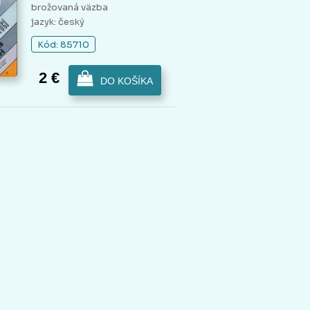
brožovaná väzba
jazyk: český
Kód: 85710
2 €
DO KOŠÍKA