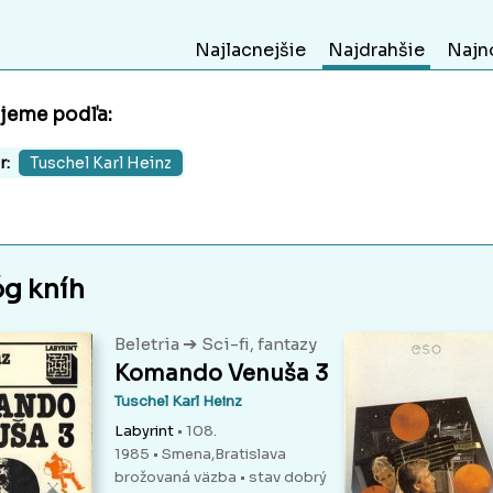
Najlacnejšie
Najdrahšie
Najn
ujeme podľa:
r:
Tuschel Karl Heinz
óg kníh
➔
Beletria
Sci-fi, fantazy
Komando Venuša 3
Tuschel Karl Heinz
Labyrint
• 108.
1985 • Smena,Bratislava
brožovaná väzba
• stav dobrý