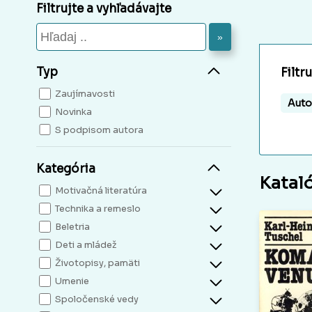
Filtrujte a vyhľadávajte
»
Typ
Filtr
Zaujímavosti
Auto
Novinka
S podpisom autora
Kategória
Katal
Motivačná literatúra
Technika a remeslo
Beletria
Deti a mládež
Životopisy, pamäti
Umenie
Spoločenské vedy