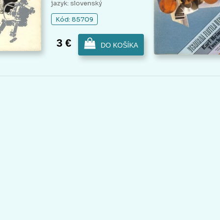
jazyk: slovenský
Kód: 85709
3 €
DO KOŠÍKA