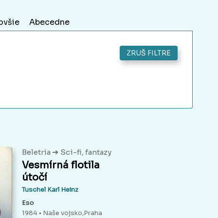
ovšie
Abecedne
ZRUŠ FILTRE
➔
Beletria
Sci-fi, fantazy
Vesmírná flotila
útočí
Tuschel Karl Heinz
Eso
1984 • Naše vojsko,Praha