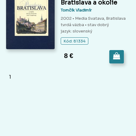
Bratislava a okolie
Tomčík Vladimír
2002 • Media Svatava, Bratislava
tvrdá väzba
• stav dobrý
jazyk: slovenský
Kód: 81334
8 €
1