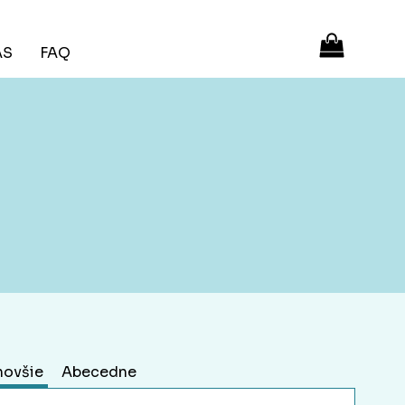
ÁS
FAQ
novšie
Abecedne