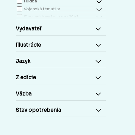
Hudba
Vojenská tématika
Slovenské vydania do r.1948
Mapy, atlasy
Vydavateľ
Slovensko miestopis
Zdravie, životný štýl
Illustrácie
Kresťanská literatúra
Kuchárky, nápoje...
Jazyk
Príroda a človek
Šport
Z edície
Cudzie jazyky, učebnice a slovníky
Cudzojazyčné knihy
Väzba
Učebnice základná škola
Učebnice stredoškolské
Stav opotrebenia
Staré tlače, Early prints
Časopisy a noviny
Umelecké diela
Pohľadnice Slovensko