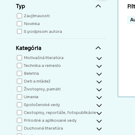
Typ
Fil
Zaujímavosti
Au
Novinka
S podpisom autora
Kategória
Motivačná literatúra
Technika a remeslo
Beletria
Deti a mládež
Životopisy, pamäti
Umenie
Spoločenské vedy
Cestopisy, reportáže, fotopublikácie
Prírodné a aplikované vedy
Duchovná literatúra