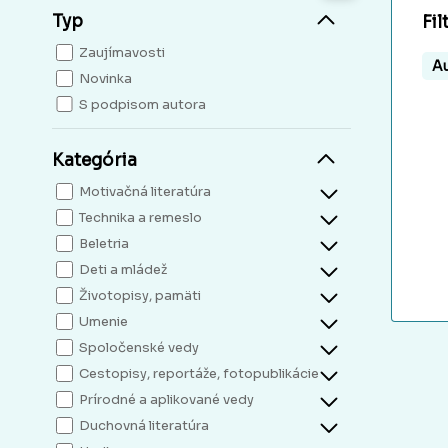
Typ
Fil
Zaujímavosti
Au
Novinka
S podpisom autora
Kategória
Motivačná literatúra
Technika a remeslo
Beletria
Deti a mládež
Životopisy, pamäti
Umenie
Spoločenské vedy
Cestopisy, reportáže, fotopublikácie
Prírodné a aplikované vedy
Duchovná literatúra