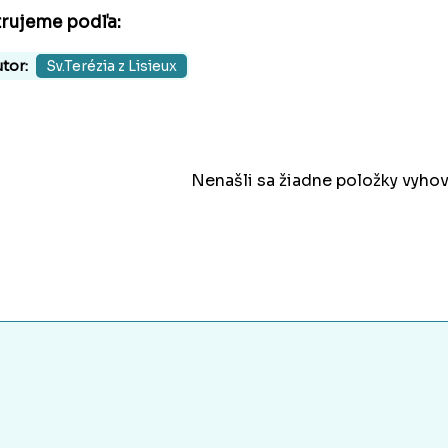
trujeme podľa:
tor:
Sv.Terézia z Lisieux
Nenašli sa žiadne položky vyhov