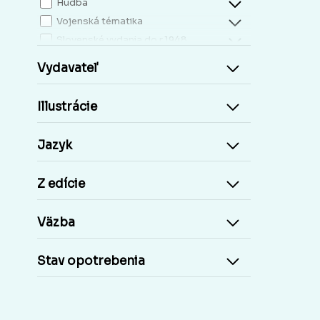
Hudba
Vojenská tématika
Slovenské vydania do r.1948
Mapy, atlasy
Vydavateľ
Slovensko miestopis
Zdravie, životný štýl
Illustrácie
Kresťanská literatúra
Kuchárky, nápoje...
Jazyk
Príroda a človek
Šport
Z edície
Cudzie jazyky, učebnice a slovníky
Cudzojazyčné knihy
Väzba
Učebnice základná škola
Učebnice stredoškolské
Stav opotrebenia
Staré tlače, Early prints
Časopisy a noviny
Umelecké diela
Pohľadnice Slovensko