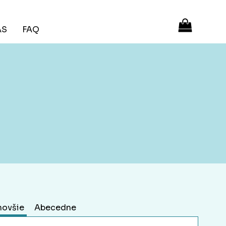
ÁS
FAQ
novšie
Abecedne