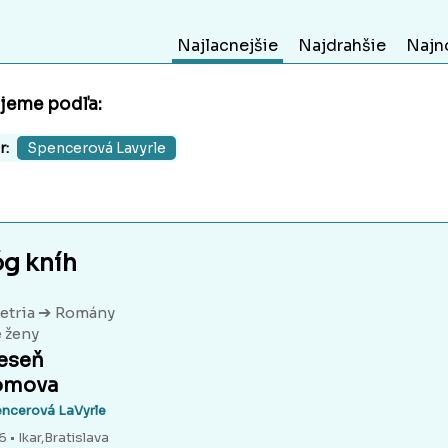
Najlacnejšie
Najdrahšie
Najn
ujeme podľa:
r:
Spencerová Lavyrle
óg kníh
➔
etria
Romány
 ženy
eseň
omova
ncerová LaVyrle
 • Ikar,Bratislava