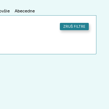
ovšie
Abecedne
ZRUŠ FILTRE