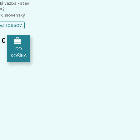
dá väzba
• stav
rý
yk: slovenský
d: 105507
 €
DO
KOŠÍKA