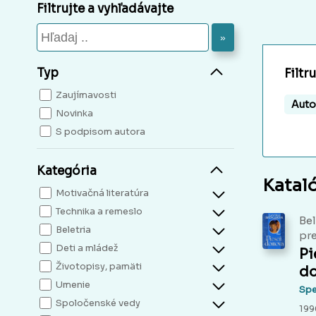
Filtrujte a vyhľadávajte
»
Typ
Filtr
Zaujímavosti
Auto
Novinka
S podpisom autora
Kategória
Katal
Motivačná literatúra
Technika a remeslo
Bel
Beletria
pre
Deti a mládež
Pi
Životopisy, pamäti
d
Umenie
Spe
Spoločenské vedy
1996