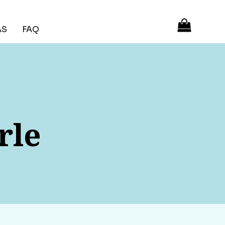
ÁS
FAQ
rle