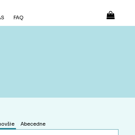
ÁS
FAQ
novšie
Abecedne