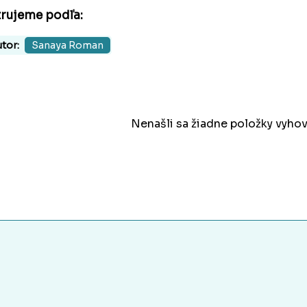
trujeme podľa:
tor:
Sanaya Roman
Nenašli sa žiadne položky vyhov