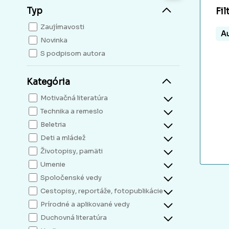
Typ
Fil
Zaujímavosti
Au
Novinka
S podpisom autora
Kategória
Motivačná literatúra
Technika a remeslo
Beletria
Deti a mládež
Životopisy, pamäti
Umenie
Spoločenské vedy
Cestopisy, reportáže, fotopublikácie
Prírodné a aplikované vedy
Duchovná literatúra