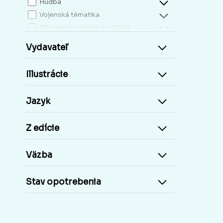
Hudba
Vojenská tématika
Slovenské vydania do r.1948
Mapy, atlasy
Vydavateľ
Slovensko miestopis
Zdravie, životný štýl
Illustrácie
Kresťanská literatúra
Kuchárky, nápoje...
Jazyk
Príroda a človek
Šport
Z edície
Cudzie jazyky, učebnice a slovníky
Cudzojazyčné knihy
Väzba
Učebnice základná škola
Učebnice stredoškolské
Stav opotrebenia
Staré tlače, Early prints
Časopisy a noviny
Umelecké diela
Pohľadnice Slovensko